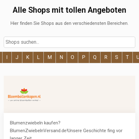
Alle Shops mit tollen Angeboten
Hier finden Sie Shops aus den verschiedensten Bereichen.
I
J
K
L
M
N
O
P
Q
R
S
T
Blumenzwiebeln kaufen?
BlumenZwiebelnVersand.de!Unsere Geschichte fing vor
langer Zeit...