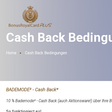
Cash Back Beding
Home
Cash Back Bedingungen
BADEMODE² - Cash Back*
10
% Bademode² - Cash Back (auch Aktionsware!) über Ihre
So funktioniert es!