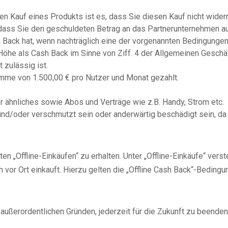
n Kauf eines Produkts ist es, dass Sie diesen Kauf nicht wider
 dass Sie den geschuldeten Betrag an das Partnerunternehmen auc
Back hat, wenn nachträglich eine der vorgenannten Bedingungen 
Höhe als Cash Back im Sinne von Ziff. 4 der Allgemeinen Gesch
 zulässig ist.
umme von 1.500,00 € pro Nutzer und Monat gezahlt.
hnliches sowie Abos und Verträge wie z.B. Handy, Strom etc.
t und/oder verschmutzt sein oder anderwärtig beschädigt sein, d
en „Offline-Einkäufen“ zu erhalten. Unter „Offline-Einkäufe“ ver
r Ort einkauft. Hierzu gelten die „Offline Cash Back“-Bedingung
s außerordentlichen Gründen, jederzeit für die Zukunft zu beend