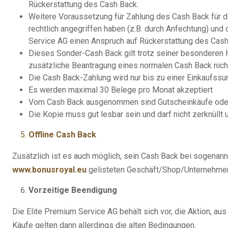
Rückerstattung des Cash Back.
Weitere Voraussetzung für Zahlung des Cash Back für de
rechtlich angegriffen haben (z.B. durch Anfechtung) und
Service AG einen Anspruch auf Rückerstattung des Cash 
Dieses Sonder-Cash Back gilt trotz seiner besonderen 
zusätzliche Beantragung eines normalen Cash Back nicht
Die Cash Back-Zahlung wird nur bis zu einer Einkaufss
Es werden maximal 30 Belege pro Monat akzeptiert
Vom Cash Back ausgenommen sind Gutscheinkäufe oder ä
Die Kopie muss gut lesbar sein und darf nicht zerknüll
Offline Cash Back
Zusätzlich ist es auch möglich, sein Cash Back bei sogenannt
www.bonusroyal.eu
gelisteten Geschäft/Shop/Unternehmen vo
Vorzeitige Beendigung
Die Elite Premium Service AG behält sich vor, die Aktion, au
Käufe gelten dann allerdings die alten Bedingungen.