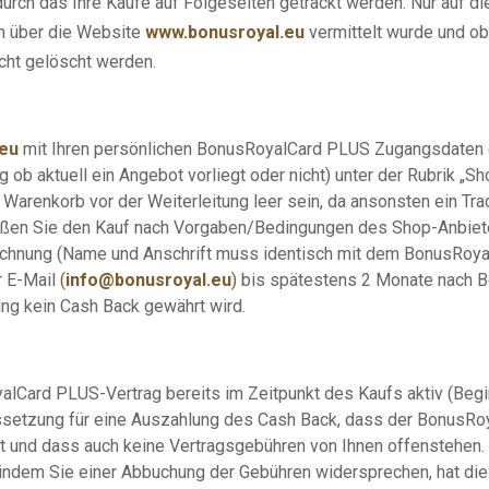
ch das Ihre Käufe auf Folgeseiten getrackt werden. Nur auf di
ch über die Website
www.bonusroyal.eu
vermittelt wurde und ob
cht gelöscht werden.
eu
mit Ihren persönlichen BonusRoyalCard PLUS Zugangsdaten 
ob aktuell ein Angebot vorliegt oder nicht) unter der Rubrik „Sh
enkorb vor der Weiterleitung leer sein, da ansonsten ein Tracki
ießen Sie den Kauf nach Vorgaben/Bedingungen des Shop-Anbiet
echnung (Name und Anschrift muss identisch mit dem BonusRoyal
r E-Mail
(
info@bonusroyal.eu
)
bis spätestens 2 Monate nach B
ung kein Cash Back gewährt wird.
lCard PLUS-Vertrag bereits im Zeitpunkt des Kaufs aktiv (Beginn
Voraussetzung für eine Auszahlung des Cash Back, dass der Bonus
ist und dass auch keine Vertragsgebühren von Ihnen offenstehen
indem Sie einer Abbuchung der Gebühren widersprechen, hat die