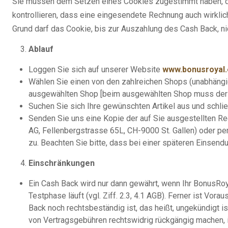
Sie müssen dem Setzen eines Cookies zugestimmt haben, dur
kontrollieren, dass eine eingesendete Rechnung auch wirkli
Grund darf das Cookie, bis zur Auszahlung des Cash Back, ni
Ablauf
Loggen Sie sich auf unserer Website
www.bonusroyal.
Wählen Sie einen von den zahlreichen Shops (unabhängig 
ausgewählten Shop [beim ausgewählten Shop muss der War
Suchen Sie sich Ihre gewünschten Artikel aus und schl
Senden Sie uns eine Kopie der auf Sie ausgestellten R
AG, Fellenbergstrasse 65L, CH-9000 St. Gallen) oder pe
zu. Beachten Sie bitte, dass bei einer späteren Einsend
Einschränkungen
Ein Cash Back wird nur dann gewährt, wenn Ihr BonusRoya
Testphase läuft (vgl. Ziff. 2.3, 4.1 AGB). Ferner ist 
Back noch rechtsbeständig ist, das heißt, ungekündigt 
von Vertragsgebühren rechtswidrig rückgängig machen, 