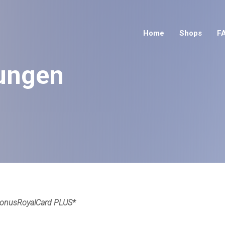
Home
Shops
F
ungen
 BonusRoyalCard PLUS*