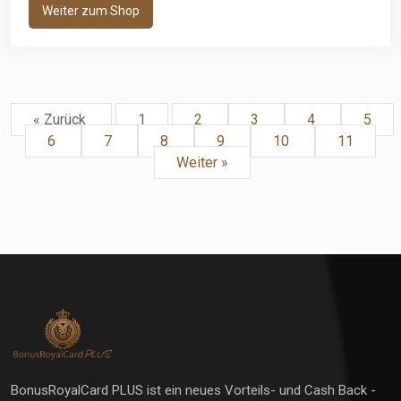
Weiter zum Shop
« Zurück
1
2
3
4
5
6
7
8
9
10
11
Weiter »
BonusRoyalCard PLUS ist ein neues Vorteils- und Cash Back -