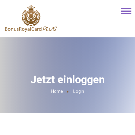
Jetzt einloggen
Home
Login